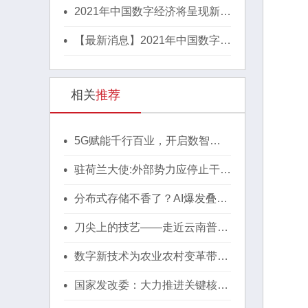
2021年中国数字经济将呈现新格
局
【最新消息】2021年中国数字经
济将呈现新格局
相关
推荐
5G赋能千行百业，开启数智生
活新篇章
驻荷兰大使:外部势力应停止干涉
香港事务
分布式存储不香了？AI爆发叠加
信创倒计时，国产集中式存
储“杀”回牌桌
刀尖上的技艺——走近云南普
洱"绝版木刻"艺术
数字新技术为农业农村变革带来
全新机遇
国家发改委：大力推进关键核心
技术攻关