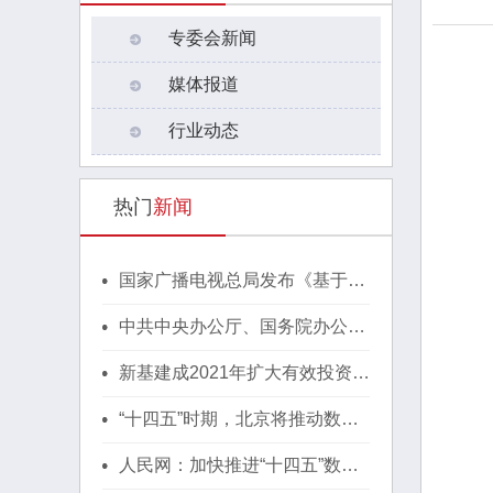
专委会新闻
媒体报道
行业动态
热门
新闻
国家广播电视总局发布《基于区
块链的内容审核标准体系（2021
版）》
中共中央办公厅、国务院办公厅
印发《行动方案》，推动区块链
等新技术基础设施建设！
新基建成2021年扩大有效投资重
要抓手，湖北投1300亿建40个
省级“点线心站台园”
“十四五”时期，北京将推动数字
经济与实体经济深度融合！
人民网：加快推进“十四五”数字
经济高质量发展！