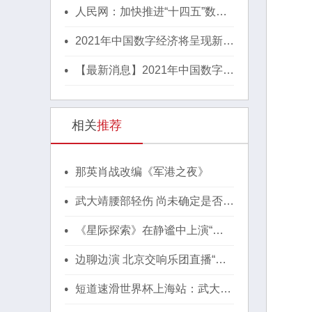
人民网：加快推进“十四五”数字
经济高质量发展！
2021年中国数字经济将呈现新格
局
【最新消息】2021年中国数字经
济将呈现新格局
相关
推荐
那英肖战改编《军港之夜》
武大靖腰部轻伤 尚未确定是否继
续世界杯上海站比赛
《星际探索》在静谧中上演“太
空寻父”的故事
边聊边演 北京交响乐团直播“新
年音乐分享会”
短道速滑世界杯上海站：武大
靖、韩天宇摘银