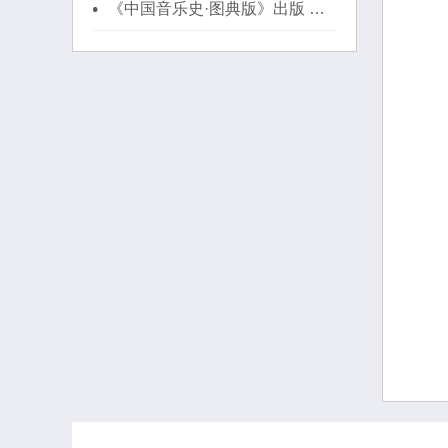
《中国音乐史·图典版》出版 被
赞"有声有色的中国音乐史"