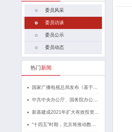
委员风采
委员访谈
委员公示
委员动态
热门
新闻
国家广播电视总局发布《基于区
块链的内容审核标准体系（2021
版）》
中共中央办公厅、国务院办公厅
印发《行动方案》，推动区块链
等新技术基础设施建设！
新基建成2021年扩大有效投资重
要抓手，湖北投1300亿建40个
省级“点线心站台园”
“十四五”时期，北京将推动数字
经济与实体经济深度融合！