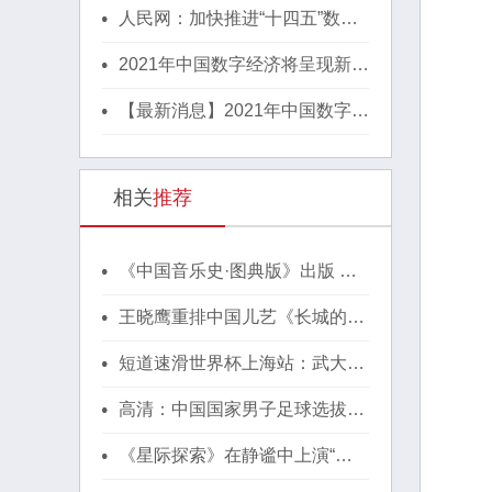
人民网：加快推进“十四五”数字
经济高质量发展！
2021年中国数字经济将呈现新格
局
【最新消息】2021年中国数字经
济将呈现新格局
相关
推荐
《中国音乐史·图典版》出版 被
赞"有声有色的中国音乐史"
王晓鹰重排中国儿艺《长城的传
说》，12月15日首演
短道速滑世界杯上海站：武大
靖、韩天宇摘银
高清：中国国家男子足球选拔队
现身机场出征东亚杯
《星际探索》在静谧中上演“太
空寻父”的故事