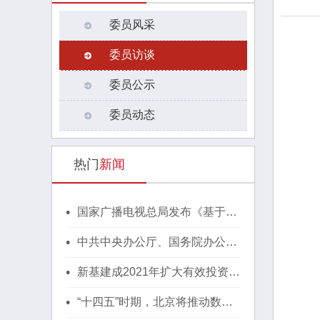
委员风采
委员访谈
委员公示
委员动态
热门
新闻
国家广播电视总局发布《基于区
块链的内容审核标准体系（2021
版）》
中共中央办公厅、国务院办公厅
印发《行动方案》，推动区块链
等新技术基础设施建设！
新基建成2021年扩大有效投资重
要抓手，湖北投1300亿建40个
省级“点线心站台园”
“十四五”时期，北京将推动数字
经济与实体经济深度融合！