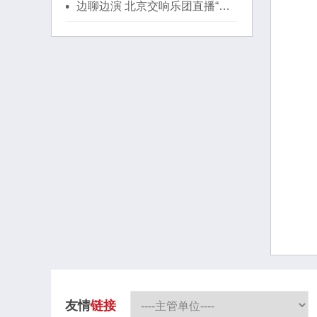
边聊边演 北京交响乐团直播“新
年音乐分享会”
友情
链接